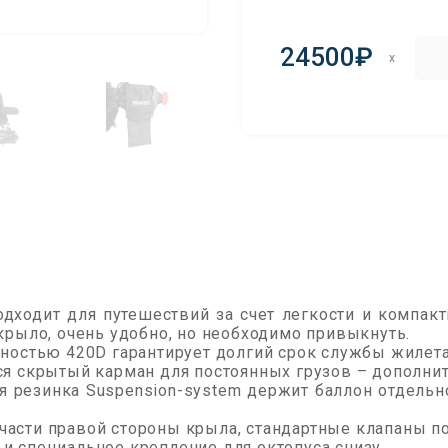
24500₽
x
ходит для путешествий за счет легкости и компакт
крыло, очень удобно, но необходимо привыкнуть.
тностью 420D гарантирует долгий срок службы жилета
ся скрытый карман для постоянных грузов – дополнит
резинка Suspension-system держит баллон отдельно
асти правой стороны крыла, стандартные клапаны по
и специальное крепление для октопуса снизу.