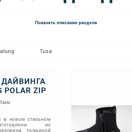
Показать описание раздела
alung
Tusa
 ДАЙВИНГА
 POLAR ZIP
,5мм.
 в новом стильном
зготовлены из
неопрена толщиной