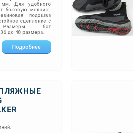
мм. Для удобного
ют боковую молнию.
резиновая подошва
стойное сцепление с
 Размеры бот
36 до 48 размера.
Подробнее
 ПЛЯЖНЫЕ
G
LKER
иний.