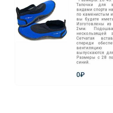
Тапочки для з
видами спорта на
по каменистым 
вы будете имет
Изготовлены из
2мм. Подошв
нескользящей э
Сетчатая вста
спереди обеспе
вентиляцию 
выпускаются для
Размеры с 28 по
синий.
0₽