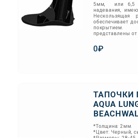
5мм, или 6,5 
надевания, име
Нескользящая 
обеспечивает до
покрытием.
представлены от 
0₽
ТАПОЧКИ
AQUA LUN
BEACHWA
*Толщина: 2мм.
*Цвет: Черный, с
*Размеры: 28-45.