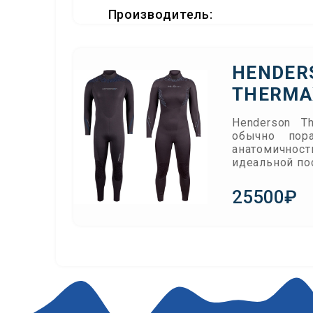
Производитель:
HENDER
THERMA
Henderson 
обычно пора
анатомично
идеальной по
25500₽